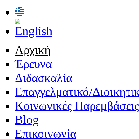
Skip to main content
Languages
stamatopoulos.edu.gr
Αρχική
Main menu
Έρευνα
Διδασκαλία
Επαγγελματικό/Διοικητι
Κοινωνικές Παρεμβάσεις
Blog
Επικοινωνία